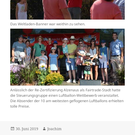
Das Weltladen-Banner war weithin zu sehen.
Anlässlich der Re-Zertifizierung Alzenaus als Fairtrade-Stadt hatte
die Steuerungsgruppe einen Luftballon-Wettbewerb veranstaltet.
Die Absender der 10 am weitesten geflogenen Luftballons erhielten
tolle Preise.
Veröffentlicht
Autor
30. Juni 2019
Joachim
am