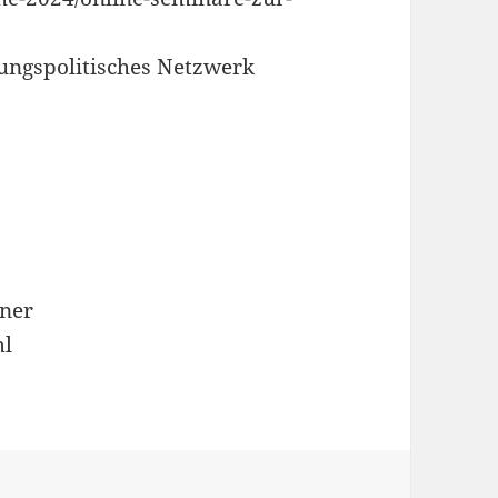
lungspolitisches Netzwerk
tner
ml