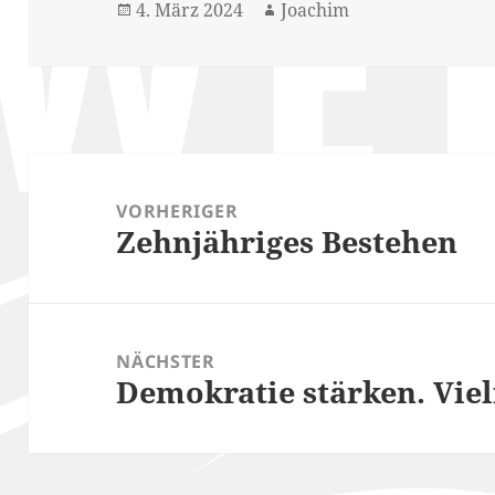
Veröffentlicht
Autor
4. März 2024
Joachim
am
Beitragsnavigation
VORHERIGER
Zehnjähriges Bestehen
Vorheriger
Beitrag:
NÄCHSTER
Demokratie stärken. Viel
Nächster
Beitrag: