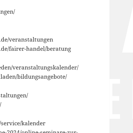
ungen/
.de/veranstaltungen
de/fairer-handel/beratung
eden/veranstaltungskalender/
tladen/bildungsangebote/
taltungen/
/
/service/kalender
he-2024/online-seminare-zur-