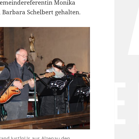
Gemeindereferentin Monika
 Barbara Schelbert gehalten.
 Band JustInUs aus Alzenau den